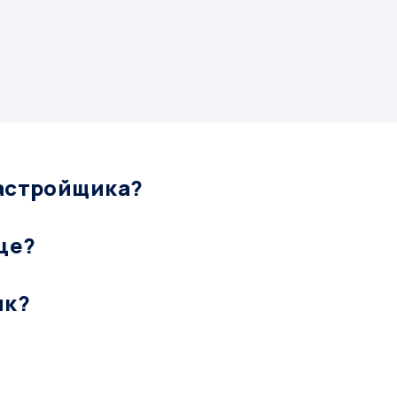
застройщика?
це?
ик?