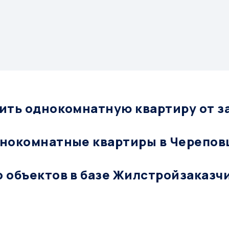
пить однокомнатную квартиру от 
днокомнатные квартиры в Черепов
о объектов в базе Жилстройзаказч