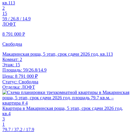
кв.113
2
15
59 / 26.8 / 14.9
ЛОФТ
8 791 000
Р
Свободна
Макаринская роща, 5 этап, срок сдачи 2026 год, кв.113
Комнат:
2
Этаж:
15
Площадь:
59/26.8/14.9
Цена:
8 791 000 ₽
Статус:
Свободна
Отделка:
ЛОФТ
Квартира в Макаринская роща, 5 этап, срок сдачи 2026 год,
кв.4
3
1
79.7 / 37.2 / 17.9