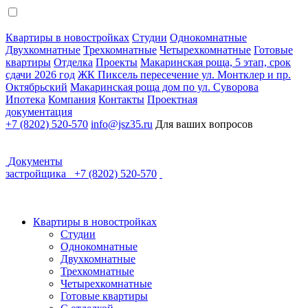
Квартиры в новостройках
Студии
Однокомнатные
Двухкомнатные
Трехкомнатные
Четырехкомнатные
Готовые
квартиры
Отделка
Проекты
Макаринская роща, 5 этап, срок
сдачи 2026 год
ЖК Пиксель пересечение ул. Монтклер и пр.
Октябрьский
Макаринская роща дом по ул. Суворова
Ипотека
Компания
Контакты
Проектная
документация
+7 (8202) 520-570
info@jsz35.ru
Для ваших вопросов
Документы
застройщика
+7 (8202) 520-570
Квартиры в новостройках
Студии
Однокомнатные
Двухкомнатные
Трехкомнатные
Четырехкомнатные
Готовые квартиры