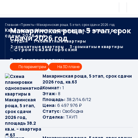
Главная
>
Проекты
>
Макаринская роща, 5 этап, срок сдачи 2026 год
Макаринская роща, 5 этап, срок
Квартиры в Макаринская роща, 5 этап, срок
сдачи 2026 год
сдачи 2026 год
Студии
1-комнатные квартиры
2-комнатные квартиры
3-комнатные квартиры
Строится
Заягорбский
Подберите
квартиру
По параметрам
На 3D плане
Макаринская роща, 5 этап, срок сдачи
2026 год, кв.63
Комнат:
1
Этаж:
8
Площадь:
38.2/14.6/12
Цена:
6 497 976 ₽
Статус:
Свободна
Отделка:
ТАУП
Макаринская роща, 5 этап, срок сдачи